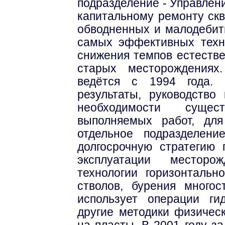
подразделение - Управлени
капитальному ремонту скв
обводненных и малодебит
самых эффективных техн
снижения темпов естеств
старых месторождениях
ведётся с 1994 года. 
результаты, руководств
необходимости суще
выполняемых работ, дл
отдельное подразделение
долгосрочную стратегию
эксплуатации месторо
технологии горизонтальн
стволов, бурения многос
использует операции ги
другие методики физическ
на пласты. В 2001 году з