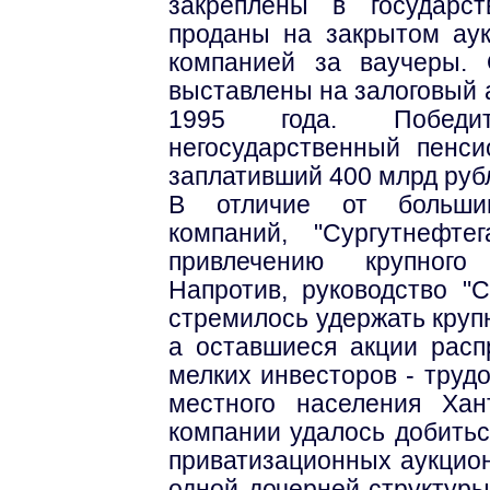
закреплены в государс
проданы на закрытом ау
компанией за ваучеры.
выставлены на залоговый 
1995 года. Победи
негосударственный пенси
заплативший 400 млрд руб
В отличие от большин
компаний, "Сургутнефт
привлечению крупного 
Напротив, руководство "
стремилось удержать крупн
а оставшиеся акции расп
мелких инвесторов - труд
местного населения Ха
компании удалось добитьс
приватизационных аукцион
одной дочерней структуры 