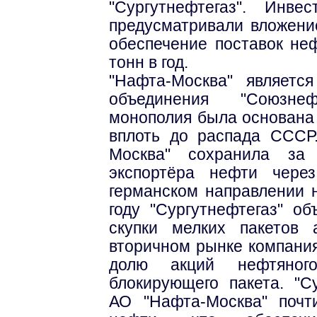
"Сургутнефтегаз". Инве
предусматривали вложени
обеспечение поставок не
тонн в год.
"Нафта-Москва" являетс
объединения "Союзнеф
монополия была основана 
вплоть до распада СССР
Москва" сохранила за 
экспортёра нефти чере
германском направлении 
году "Сургутнефтегаз" об
скупки мелких пакетов
вторичном рынке компани
долю акций нефтяно
блокирующего пакета. "С
АО "Нафта-Москва" почт