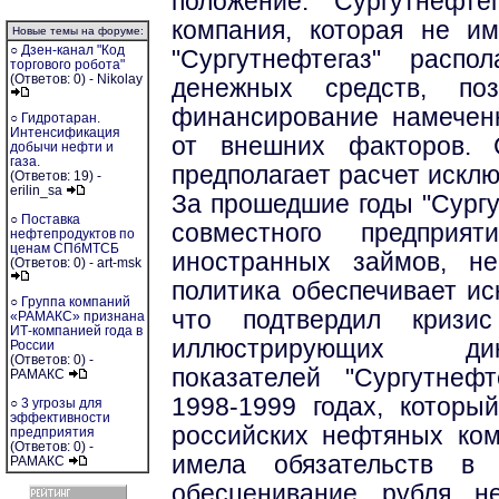
положение. "Сургутнефте
компания, которая не им
Новые темы на форуме:
○
Дзен-канал "Код
"Сургутнефтегаз" распо
торгового робота"
(Ответов: 0) - Nikolay
денежных средств, по
финансирование намечен
○
Гидротаран.
Интенсификация
от внешних факторов. 
добычи нефти и
газа.
предполагает расчет искл
(Ответов: 19) -
erilin_sa
За прошедшие годы "Сургу
○
Поставка
совместного предприя
нефтепродуктов по
ценам СПбМТСБ
иностранных займов, н
(Ответов: 0) - art-msk
политика обеспечивает ис
○
Группа компаний
что подтвердил кризи
«РАМАКС» признана
ИТ-компанией года в
иллюстрирующих дин
России
(Ответов: 0) -
показателей "Сургутнефт
РАМАКС
1998-1999 годах, которы
○
3 угрозы для
эффективности
российских нефтяных ком
предприятия
(Ответов: 0) -
имела обязательств в 
РАМАКС
обесценивание рубля н