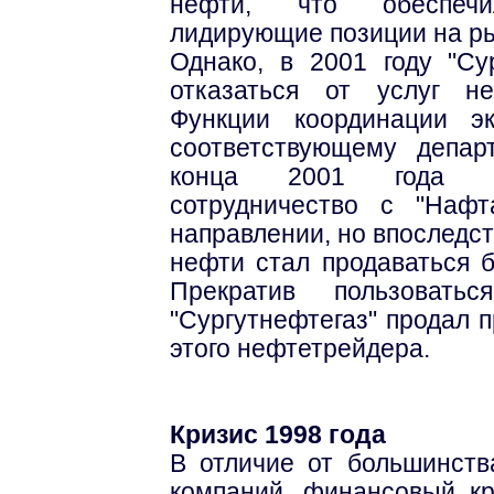
нефти, что обеспечи
лидирующие позиции на ры
Однако, в 2001 году "Су
отказаться от услуг не
Функции координации э
соответствующему депар
конца 2001 года "Су
сотрудничество с "Нафт
направлении, но впоследс
нефти стал продаваться б
Прекратив пользоватьс
"Сургутнефтегаз" продал 
этого нефтетрейдера.
Кризис 1998 года
В отличие от большинств
компаний, финансовый кр