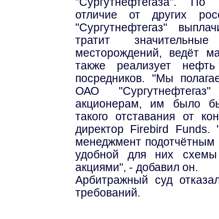
"Сургутнефтегаза". По
отличие от других рос
"Сургутнефтегаз" выпла
тратит значительны
месторождений, ведёт м
также реализует нефт
посредников. "Мы полага
ОАО "Сургутнефтегаз
акционерам, им было б
такого отставания от кон
директор Firebird Funds.
менеджмент подотчётным -
удобной для них схемы
акциями", - добавил он.
Арбитражный суд отказа
требований.