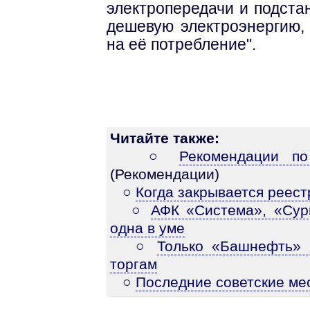
электропередачи и подстан
дешевую электроэнергию, 
на её потребление".
Читайте также:
○
Рекомендации по
(Рекомендации)
○
Когда закрывается реес
○
АФК «Система», «Сург
одна в уме
○
Только «Башнефть» 
торгам
○
Последние советские ме