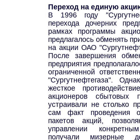
Переход на единую акци
В 1996 году "Сургутне
перехода дочерних пре
рамках программы акци
предлагалось обменять п
на акции ОАО "Сургутнефт
После завершения обме
предприятия предполагало
ограниченной ответстве
"Сургутнефтегаза". Одн
жесткое противодейств
акционеров сбытовых 
устраивали не столько 
сам факт проведения о
пакетов акций, позвол
управлении конкретны
получали мизерные д