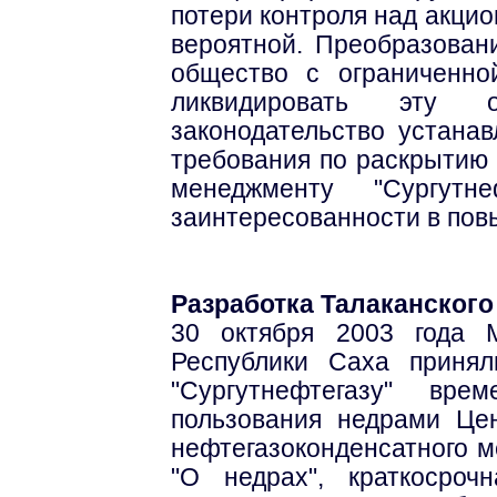
потери контроля над акци
вероятной. Преобразован
общество с ограниченно
ликвидировать эту о
законодательство устан
требования по раскрытию 
менеджменту "Сургутне
заинтересованности в пов
Разработка Талаканског
30 октября 2003 года 
Республики Саха приня
"Сургутнефтегазу" вр
пользования недрами Цен
нефтегазоконденсатного м
"О недрах", краткосроч