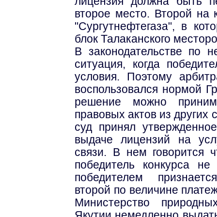
лицензия должна быть п
второе место. Второй на 
"Сургутнефтегаза", в ко
блок Талаканского месторо
В законодательстве по н
ситуация, когда победит
условия. Поэтому арбитр
воспользовался нормой Гр
решение можно приним
правовых актов из других 
суд принял утвержденно
выдаче лицензий на усл
связи. В нем говорится 
победитель конкурса не
победителем признаетс
второй по величине платеж
Министерство природны
Якутии немедленно выдать