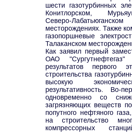
шести газотурбинных эле
Конитлорском, Мурьяу
Северо-Лабатьюга
месторождениях. Также ко
газопоршневые электрос
Талаканском месторожден
Как заявил первый замес
ОАО "Сургутнефтегаз"
результатов первого э
строительства газотурбин
высокую экономич
результативность. Во-п
одновременно со сниж
загрязняющих веществ по
попутного нефтяного газа
на строительство мног
компрессорных станц