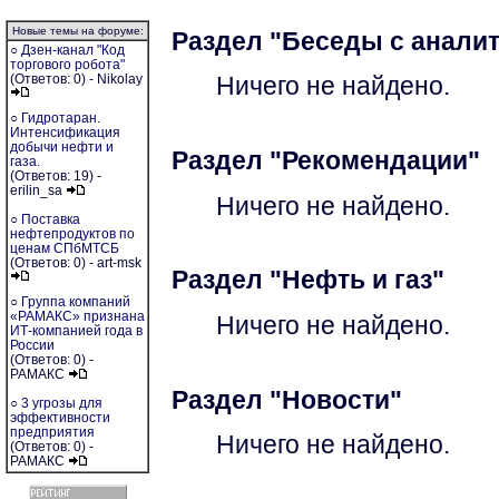
Новые темы на форуме:
Раздел "Беседы с анали
○
Дзен-канал "Код
торгового робота"
(Ответов: 0) - Nikolay
Ничего не найдено.
○
Гидротаран.
Интенсификация
добычи нефти и
Раздел "Рекомендации"
газа.
(Ответов: 19) -
erilin_sa
Ничего не найдено.
○
Поставка
нефтепродуктов по
ценам СПбМТСБ
(Ответов: 0) - art-msk
Раздел "Нефть и газ"
○
Группа компаний
«РАМАКС» признана
Ничего не найдено.
ИТ-компанией года в
России
(Ответов: 0) -
РАМАКС
Раздел "Новости"
○
3 угрозы для
эффективности
предприятия
Ничего не найдено.
(Ответов: 0) -
РАМАКС